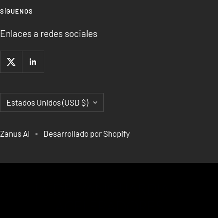
SÍGUENOS
Enlaces a redes sociales
País/región
Estados Unidos (USD $)
Zanus AI
Desarrollado por Shopify
IA DE VANGUARDIA Y
ACELERADORES