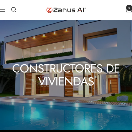
Ir
0
Zanus
Navegación
al
AI
contenido
CONSTRUCTORES DE
VIVIENDAS