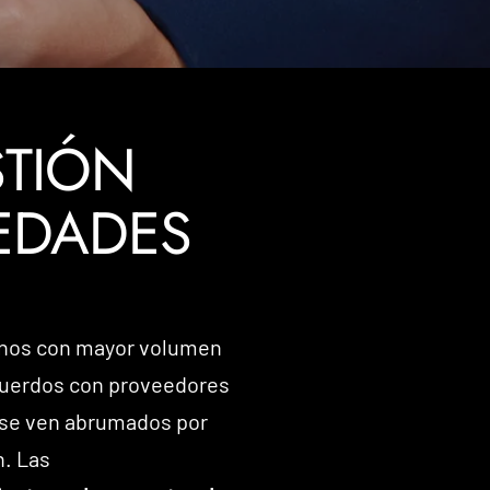
STIÓN
IEDADES
ornos con mayor volumen
cuerdos con proveedores
s se ven abrumados por
n. Las