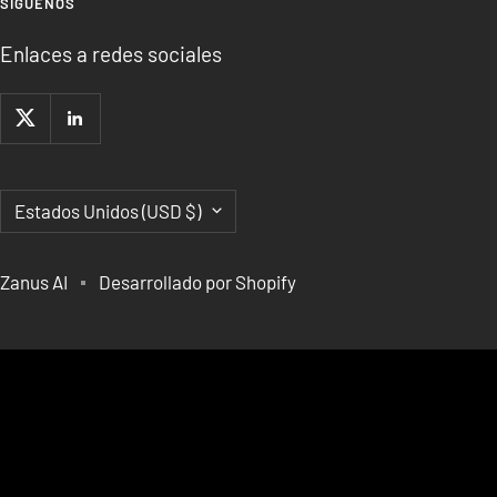
SÍGUENOS
Enlaces a redes sociales
País/región
Estados Unidos (USD $)
Zanus AI
Desarrollado por Shopify
IA DE VANGUARDIA Y
ACELERADORES
ESPECIALIZADOS, RIGOR